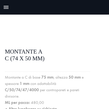
MONTANTE A
C (74 X 50 MM)
75 mm
50 mm
Montante a C di base
, altezza
e
1 mm
spessore
con adattabilità
C/50/74/47/4000
per contropareti e pareti
divisorie.
ML per pacco:
480,00
Altre lunghezze su richiesta