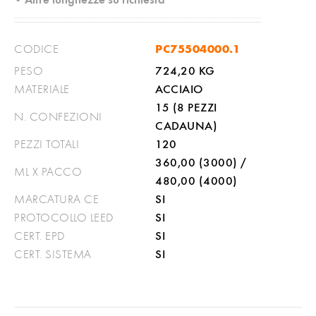
•
PC75504000.1
CODICE
724,20 KG
PESO
ACCIAIO
MATERIALE
15 (8 PEZZI
N. CONFEZIONI
CADAUNA)
120
PEZZI TOTALI
360,00 (3000) /
ML X PACCO
480,00 (4000)
SI
MARCATURA CE
SI
PROTOCOLLO LEED
SI
CERT. EPD
SI
CERT. SISTEMA