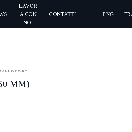
LAVOR
WS
A CON
CONTATTI
ENG
FR
NOI
e a C (149 x 50 mm)
50 MM)