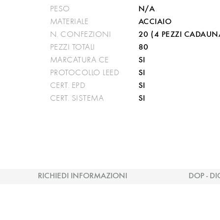
N/A
PESO
ACCIAIO
MATERIALE
20 (4 PEZZI CADAUN
N. CONFEZIONI
80
PEZZI TOTALI
SI
MARCATURA CE
SI
PROTOCOLLO LEED
SI
CERT. EPD
SI
CERT. SISTEMA
RICHIEDI INFORMAZIONI
DOP - DI