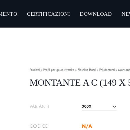
MENTO
CERTIFICAZIONI
DOWNLOAD
NE
NLOAD CATALOGHI PRODOTTI
CONNECT ACCIAIO
CONNECT GUMMY SYSTEM
Prodotti
»
Profili per gesso rivestito
»
Flashline Hard
»
FH-Montanti
»
Montant
CONNECT ULTRA-RESISTANT C5-M
MONTANTE A C (149 X 
CONNECT ZINCO MAGNESIO
VARIANTI
N/A
CODICE