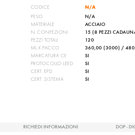
N/A
CODICE
N/A
PESO
ACCIAIO
MATERIALE
15 (8 PEZZI CADAUN
N. CONFEZIONI
120
PEZZI TOTALI
360,00 (3000) / 480
ML X PACCO
SI
MARCATURA CE
SI
PROTOCOLLO LEED
SI
CERT. EPD
SI
CERT. SISTEMA
RICHIEDI INFORMAZIONI
DOP - DI