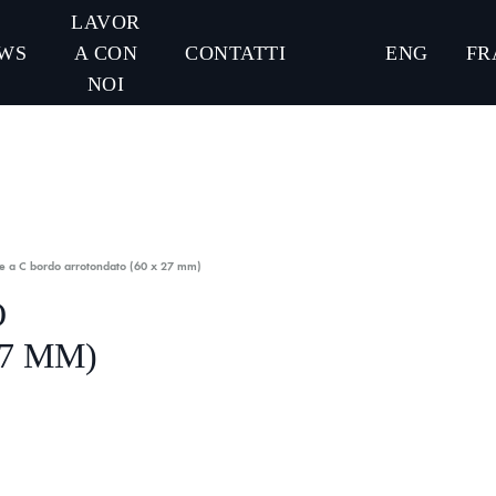
LAVOR
WS
A CON
CONTATTI
ENG
FR
NOI
e a C bordo arrotondato (60 x 27 mm)
O
7 MM)