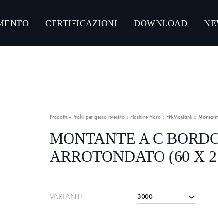
MENTO
CERTIFICAZIONI
DOWNLOAD
NE
NLOAD CATALOGHI PRODOTTI
CONNECT ACCIAIO
CONNECT GUMMY SYSTEM
Prodotti
»
Profili per gesso rivestito
»
Flashline Hard
»
FH-Montanti
»
Montant
CONNECT ULTRA-RESISTANT C5-M
MONTANTE A C BORD
ARROTONDATO (60 X 2
CONNECT ZINCO MAGNESIO
VARIANTI