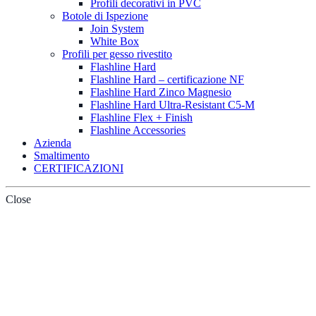
Profili decorativi in PVC
Botole di Ispezione
Join System
White Box
Profili per gesso rivestito
Flashline Hard
Flashline Hard – certificazione NF
Flashline Hard Zinco Magnesio
Flashline Hard Ultra-Resistant C5-M
Flashline Flex + Finish
Flashline Accessories
Azienda
Smaltimento
CERTIFICAZIONI
Close