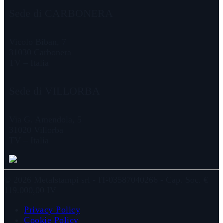
Sede di CARBONERA
Vicolo Biban, 7
31030 Carbonera
TV – Italia
Sede di VILLORBA
Via G. Amendola, 5
31020 Villorba
TV – Italia
© 2026 Metalstampi srl - IT-03587040266 - Cap. Soc. €
119.000,00 IV
Privacy Policy
Cookie Policy