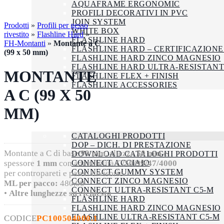
AQUAFRAME ERGONOMIC
PROFILI DECORATIVI IN PVC
JOIN SYSTEM
Prodotti
»
Profili per gesso
WHITE BOX
rivestito
»
Flashline Hard
»
FLASHLINE HARD
FH-Montanti
»
Montante a C
FLASHLINE HARD – CERTIFICAZIONE
(99 x 50 mm)
FLASHLINE HARD ZINCO MAGNESIO
FLASHLINE HARD ULTRA-RESISTANT
MONTANTE
FLASHLINE FLEX + FINISH
FLASHLINE ACCESSORIES
A C (99 X 50
AZIENDA
SMALTIMENTO
MM)
CERTIFICAZIONI
DOWNLOAD
CATALOGHI PRODOTTI
DOP – DICH. DI PRESTAZIONE
Montante a C di base
99 mm
, altezza
50 mm
e
DOWNLOAD CATALOGHI PRODOTTI
CONNECT ACCIAIO
spessore
1 mm
con adattabilità
C/50/99/47/4000
CONNECT GUMMY SYSTEM
per contropareti e pareti divisorie.
CONNECT ZINCO MAGNESIO
ML per pacco:
480,00
CONNECT ULTRA-RESISTANT C5-M
•
Altre lunghezze su richiesta
FLASHLINE HARD
FLASHLINE HARD ZINCO MAGNESIO
FLASHLINE ULTRA-RESISTANT C5-M
CODICE
PC100504000.1