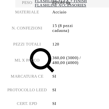
FLASHLINE FLEX + FINISH
PESO
825,81 kg
FLASHLINE ACCESSORIES
NEWS
MATERIALE
Acciaio
LAVORA CON NOI
CONTATTI
15 (8 pezzi
N. CONFEZIONI
ENG
cadauna)
FRA
PEZZI TOTALI
120
360,00 (3000) /
ML X PACCO
480,00 (4000)
MARCATURA CE
SI
Search
PROTOCOLLO LEED
SI
CERT. EPD
SI