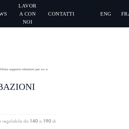
LAVOR
WS
A CON
CONTATTI
ENG
FR
NOI
Telaio supporto tubazioni per wc a
BAZIONI
140
190
 regolabile da
a
di