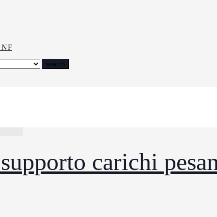
 NF
search
 C5-M
supporto carichi pesan