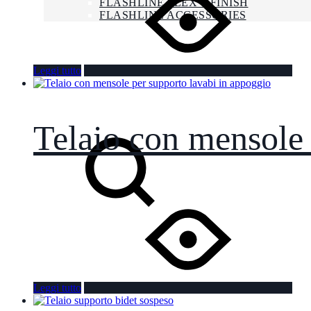
FLASHLINE FLEX + FINISH
FLASHLINE ACCESSORIES
NEWS
LAVORA CON NOI
CONTATTI
Leggi tutto
ENG
FRA
Telaio con mensole 
Search
Leggi tutto