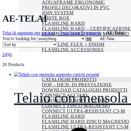
AQUAFRAME ERGONOMIC
PROFILI DECORATIVI IN PVC
JOIN SYSTEM
AE-TELAI
WHITE BOX
FLASHLINE HARD
FLASHLINE HARD – CERTIFICAZIONE
Telai di supporto per sanitari
»
Aquaframe Ergonomic
»
AE-Telai
FLASHLINE HARD ZINCO MAGNESIO
You're looking for
in
FLASHLINE HARD ULTRA-RESISTANT
FLASHLINE FLEX + FINISH
FLASHLINE ACCESSORIES
2
4
5
6
AZIENDA
SMALTIMENTO
20 Products
CERTIFICAZIONI
DOWNLOAD
CATALOGHI PRODOTTI
DOP – DICH. DI PRESTAZIONE
DOWNLOAD CATALOGHI PRODOTTI
Telaio con mensola 
CONNECT ACCIAIO
CONNECT GUMMY SYSTEM
CONNECT ZINCO MAGNESIO
CONNECT ULTRA-RESISTANT C5-M
FLASHLINE HARD
FLASHLINE HARD ZINCO MAGNESIO
FLASHLINE ULTRA-RESISTANT C5-M