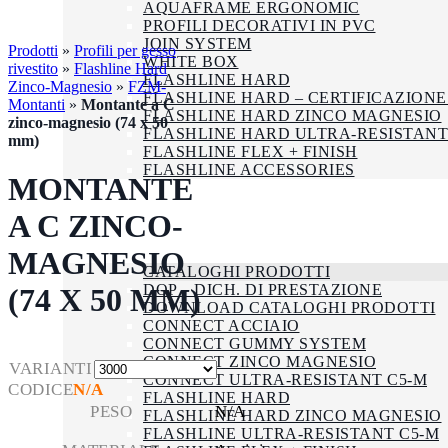
AQUAFRAME ERGONOMIC
PROFILI DECORATIVI IN PVC
JOIN SYSTEM
Prodotti
»
Profili per gesso
WHITE BOX
rivestito
»
Flashline Hard
FLASHLINE HARD
Zinco-Magnesio
»
FZM-
FLASHLINE HARD – CERTIFICAZIONE
Montanti
»
Montante a C
FLASHLINE HARD ZINCO MAGNESIO
zinco-magnesio (74 x 50
FLASHLINE HARD ULTRA-RESISTANT
mm)
FLASHLINE FLEX + FINISH
FLASHLINE ACCESSORIES
MONTANTE
AZIENDA
SMALTIMENTO
A C ZINCO-
CERTIFICAZIONI
DOWNLOAD
MAGNESIO
CATALOGHI PRODOTTI
DOP – DICH. DI PRESTAZIONE
(74 X 50 MM)
DOWNLOAD CATALOGHI PRODOTTI
CONNECT ACCIAIO
CONNECT GUMMY SYSTEM
CONNECT ZINCO MAGNESIO
VARIANTI
CONNECT ULTRA-RESISTANT C5-M
CODICE
N/A
FLASHLINE HARD
PESO
N/A
FLASHLINE HARD ZINCO MAGNESIO
FLASHLINE ULTRA-RESISTANT C5-M