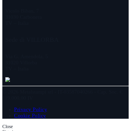
Vicolo Biban, 7
31030 Carbonera
TV – Italia
Sede di VILLORBA
Via G. Amendola, 5
31020 Villorba
TV – Italia
© 2026 Metalstampi srl - IT-03587040266 - Cap. Soc. €
119.000,00 IV
Privacy Policy
Cookie Policy
Close