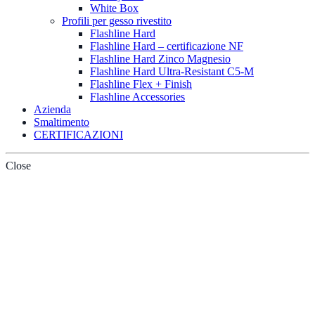
White Box
Profili per gesso rivestito
Flashline Hard
Flashline Hard – certificazione NF
Flashline Hard Zinco Magnesio
Flashline Hard Ultra-Resistant C5-M
Flashline Flex + Finish
Flashline Accessories
Azienda
Smaltimento
CERTIFICAZIONI
Close