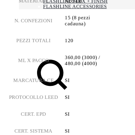
MATERIALE
Acciaio
FLASHLINE FLEX + FINISH
FLASHLINE ACCESSORIES
NEWS
15 (8 pezzi
LAVORA CON NOI
N. CONFEZIONI
cadauna)
CONTATTI
ENG
PEZZI TOTALI
120
FRA
360,00 (3000) /
ML X PACCO
480,00 (4000)
MARCATURA CE
SI
Search
PROTOCOLLO LEED
SI
CERT. EPD
SI
CERT. SISTEMA
SI