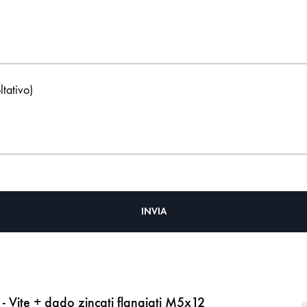
ltativo)
- Vite + dado zincati flangiati M5x12