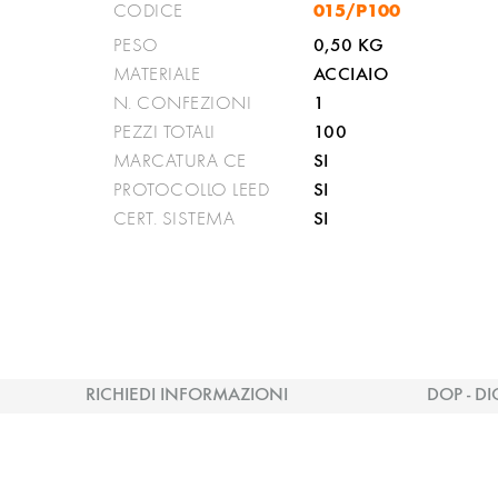
015/P100
CODICE
0,50 KG
PESO
ACCIAIO
MATERIALE
1
N. CONFEZIONI
100
PEZZI TOTALI
SI
MARCATURA CE
SI
PROTOCOLLO LEED
SI
CERT. SISTEMA
RICHIEDI INFORMAZIONI
DOP - DI