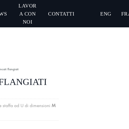
LAVOR
WS
A CON
CONTATTI
ENG
FR
NOI
ncati flangiati
 FLANGIATI
M
 e staffa ad U di dimensioni