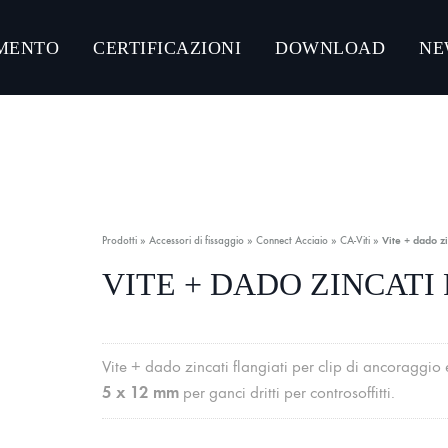
MENTO
CERTIFICAZIONI
DOWNLOAD
NE
NLOAD CATALOGHI PRODOTTI
CONNECT ACCIAIO
CONNECT GUMMY SYSTEM
Prodotti
»
Accessori di fissaggio
»
Connect Acciaio
»
CA-Viti
»
Vite + dado zi
CONNECT ULTRA-RESISTANT C5-M
VITE + DADO ZINCATI
CONNECT ZINCO MAGNESIO
Vite + dado zincati flangiati per clip di ancoraggio
5 x 12 mm
per ganci dritti per controsoffitti.