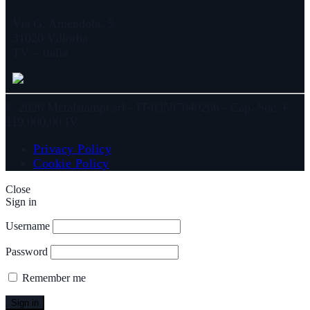
Via G. Amendola, 5
31020 Villorba
TV – Italia
© 2026 Metalstampi srl - IT-03587040266 - Cap. Soc. €
119.000,00 IV
Privacy Policy
Cookie Policy
Close
Sign in
Username
Password
Remember me
Sign in