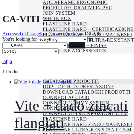
AQUAFRAME ERGONOMIC
PROFILI DECORATIVI IN PVC
JOIN SYSTEM
CA-VITI
WHITE BOX
FLASHLINE HARD
FLASHLINE HARD – CERTIFICAZIONE
Accessori di fissaggio
»
Connect Acciaio
»
CA-Viti
FLASHLINE HARD ZINCO MAGNESIO
You're looking for
in
FLASHLINE HARD ULTRA-RESISTANT
FLASHLINE FLEX + FINISH
search
FLASHLINE ACCESSORIES
AZIENDA
2
4
5
6
SMALTIMENTO
CERTIFICAZIONI
1 Product
DOWNLOAD
CATALOGHI PRODOTTI
DOP – DICH. DI PRESTAZIONE
DOWNLOAD CATALOGHI PRODOTTI
CONNECT ACCIAIO
Vite + dado zincati
CONNECT GUMMY SYSTEM
CONNECT ZINCO MAGNESIO
CONNECT ULTRA-RESISTANT C5-M
flangiati
FLASHLINE HARD
FLASHLINE HARD ZINCO MAGNESIO
FLASHLINE ULTRA-RESISTANT C5-M