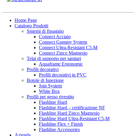
Home Page
Catalogo Prodotti
Sistemi di fissaggio
Connect Acciaio
Connect Gummy System
Connect Ultra-Resistant C5-M
Connect Zinco Magnesio
Telai di supporto per sanitari
Aquaframe Ergonomic
Profili decorativi
Profili decorativi in PVC
Botole di Ispezione
Join System
White Box
Profili per gesso rivestito
Flashline Hard
Flashline Hard – certificazione NF
Flashline Hard Zinco Magnesio
Flashline Hard Ultra-Resistant C5-M
Flashline Flex + Finish
Flashline Accessories
Azienda