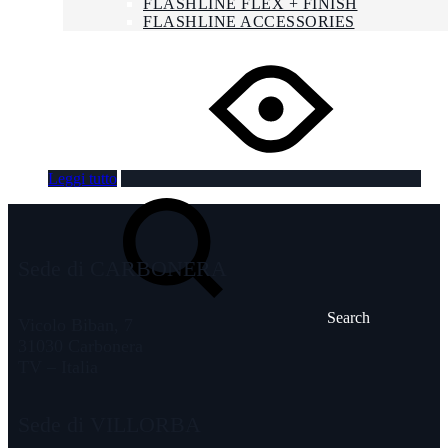
FLASHLINE FLEX + FINISH
FLASHLINE ACCESSORIES
NEWS
LAVORA CON NOI
CONTATTI
ENG
FRA
Leggi tutto
Sede di CARBONERA
Search
Vicolo Biban, 7
31030 Carbonera
TV – Italia
Sede di VILLORBA