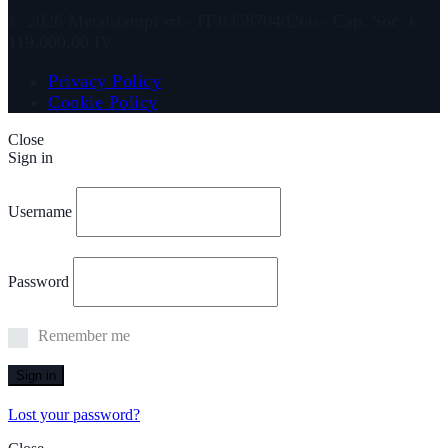
© 2026 Metalstampi srl - IT-03587040266 - Cap. Soc. €
119.000,00 IV
Privacy Policy
Cookie Policy
Close
Sign in
Username
Password
Remember me
Sign in
Lost your password?