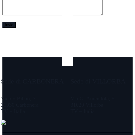
Sede di CARBONERA
Sede di VILLORBA
Vicolo Biban, 7
Via G. Amendola, 5
31030 Carbonera
31020 Villorba
TV – Italia
TV – Italia