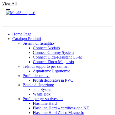
View All
Home Page
Catalogo Prodotti
Sistemi di fissaggio
Connect Acciaio
Connect Gummy System
Connect Ultra-Resistant C5-M
Connect Zinco Magnesio
Telai di supporto per sanitari
Aquaframe Ergonomic
Profili decorativi
Profili decorativi in PVC
Botole di Ispezione
Join System
White Box
Profili per gesso rivestito
Flashline Hard
Flashline Hard – certificazione NF
Flashline Hard Zinco Magnesio