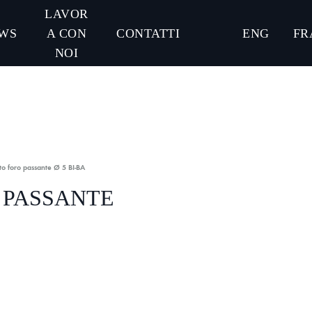
LAVOR
WS
A CON
CONTATTI
ENG
FR
NOI
to foro passante Ø 5 BI-BA
 PASSANTE