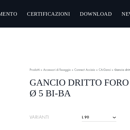
MENTO
CERTIFICAZIONI
DOWNLOAD
NE
NLOAD CATALOGHI PRODOTTI
CONNECT ACCIAIO
CONNECT GUMMY SYSTEM
Prodotti
»
Accessori di fissaggio
»
Connect Acciaio
»
CA-Ganci
»
Gancio drit
CONNECT ULTRA-RESISTANT C5-M
GANCIO DRITTO FORO
Ø 5 BI-BA
CONNECT ZINCO MAGNESIO
VARIANTI