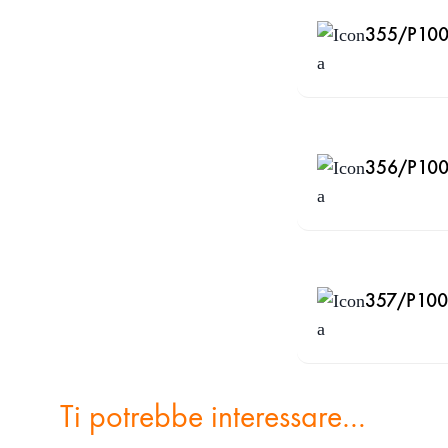
355/P100 
356/P100 
357/P100 
Ti potrebbe interessare…