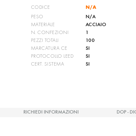
N/A
CODICE
N/A
PESO
ACCIAIO
MATERIALE
1
N. CONFEZIONI
100
PEZZI TOTALI
SI
MARCATURA CE
SI
PROTOCOLLO LEED
SI
CERT. SISTEMA
RICHIEDI INFORMAZIONI
DOP - DI