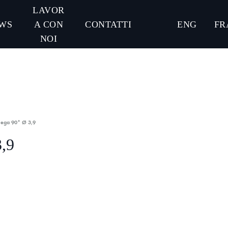
LAVOR
WS
A CON
CONTATTI
ENG
FR
NOI
iega 90° Ø 3,9
,9