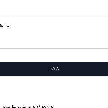
ltativo)
- Pendino piega 90° Ø 3,9