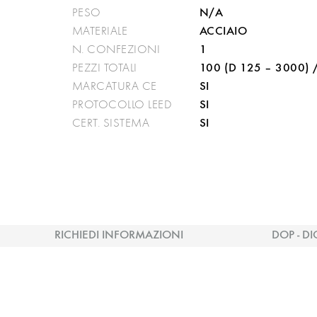
N/A
PESO
ACCIAIO
MATERIALE
1
N. CONFEZIONI
100 (D 125 – 3000) 
PEZZI TOTALI
SI
MARCATURA CE
SI
PROTOCOLLO LEED
SI
CERT. SISTEMA
RICHIEDI INFORMAZIONI
DOP - DI