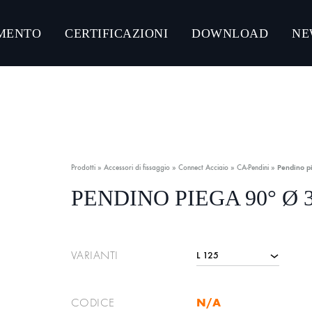
MENTO
CERTIFICAZIONI
DOWNLOAD
NE
NLOAD CATALOGHI PRODOTTI
CONNECT ACCIAIO
CONNECT GUMMY SYSTEM
Prodotti
»
Accessori di fissaggio
»
Connect Acciaio
»
CA-Pendini
»
Pendino p
CONNECT ULTRA-RESISTANT C5-M
PENDINO PIEGA 90° Ø 3
CONNECT ZINCO MAGNESIO
VARIANTI
N/A
CODICE