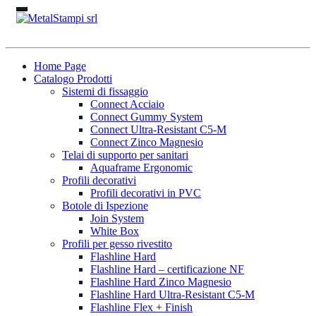
Home Page
Catalogo Prodotti
Sistemi di fissaggio
Connect Acciaio
Connect Gummy System
Connect Ultra-Resistant C5-M
Connect Zinco Magnesio
Telai di supporto per sanitari
Aquaframe Ergonomic
Profili decorativi
Profili decorativi in PVC
Botole di Ispezione
Join System
White Box
Profili per gesso rivestito
Flashline Hard
Flashline Hard – certificazione NF
Flashline Hard Zinco Magnesio
Flashline Hard Ultra-Resistant C5-M
Flashline Flex + Finish