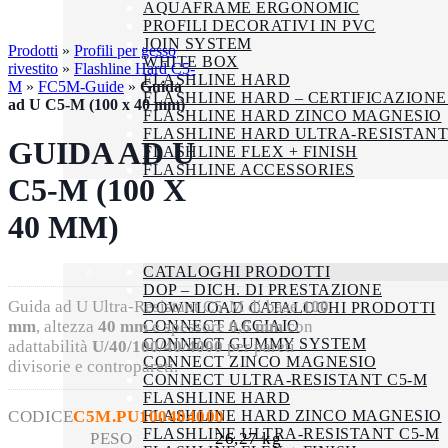
AQUAFRAME ERGONOMIC
PROFILI DECORATIVI IN PVC
JOIN SYSTEM
Prodotti
»
Profili per gesso
WHITE BOX
rivestito
»
Flashline Hard C5-
FLASHLINE HARD
M
»
FC5M-Guide
»
Guida
FLASHLINE HARD – CERTIFICAZIONE
ad U C5-M (100 x 40 mm)
FLASHLINE HARD ZINCO MAGNESIO
FLASHLINE HARD ULTRA-RESISTANT
GUIDA AD U
FLASHLINE FLEX + FINISH
FLASHLINE ACCESSORIES
C5-M (100 X
AZIENDA
SMALTIMENTO
40 MM)
CERTIFICAZIONI
DOWNLOAD
CATALOGHI PRODOTTI
DOP – DICH. DI PRESTAZIONE
Guida ad U Ultra-Resistant C5-M di base
100
DOWNLOAD CATALOGHI PRODOTTI
CONNECT ACCIAIO
mm
, altezza
40 mm
e spessore
0,6 mm
con
CONNECT GUMMY SYSTEM
adattabilità
U/40/100/40/4000
per pareti
CONNECT ZINCO MAGNESIO
divisorie e contropareti.
CONNECT ULTRA-RESISTANT C5-M
FLASHLINE HARD
FLASHLINE HARD ZINCO MAGNESIO
CODICE
C5M.PU100404000
FLASHLINE ULTRA-RESISTANT C5-M
PESO
26,27 kg