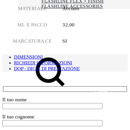
FLASHLINE FLEX + FINISH
FLASHLINE ACCESSORIES
MATERIALE
Acciaio
NEWS
LAVORA CON NOI
CONTATTI
ML X PACCO
32,00
ENG
MARCATURA CE
SI
FRA
DIMENSIONI
RICHIEDI INFORMAZIONI
DOP - DICH. DI PRESTAZIONE
Search
Il tuo nome
Il tuo cognome