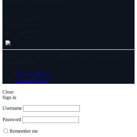
Sede di VILLORBA
Via G. Amendola, 5
31020 Villorba
TV – Italia
© 2026 Metalstampi srl - IT-03587040266 - Cap. Soc. €
119.000,00 IV
Privacy Policy
Cookie Policy
Close
Sign in
Username
Password
Remember me