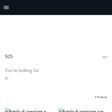
S25
S25
You're looking for
in
5 Products