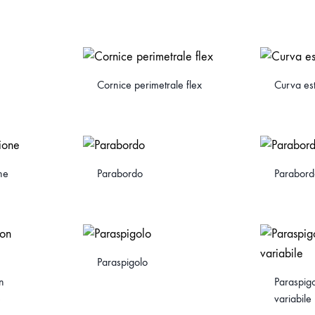
Cornice perimetrale flex
Curva es
ne
Parabordo
Parabord
Paraspigolo
n
Paraspig
e
variabile