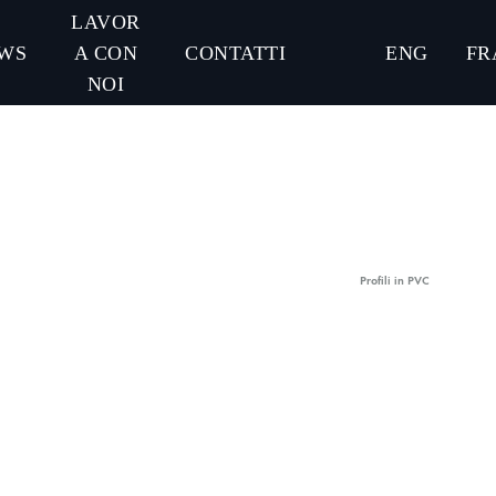
LAVOR
WS
A CON
CONTATTI
ENG
FR
NOI
Profili in PVC