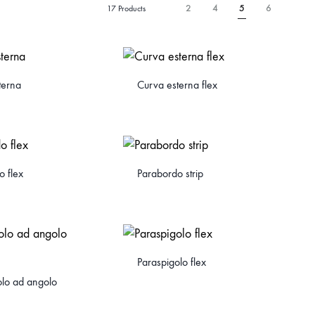
2
4
5
6
17 Products
terna
Curva esterna flex
o flex
Parabordo strip
Paraspigolo flex
olo ad angolo