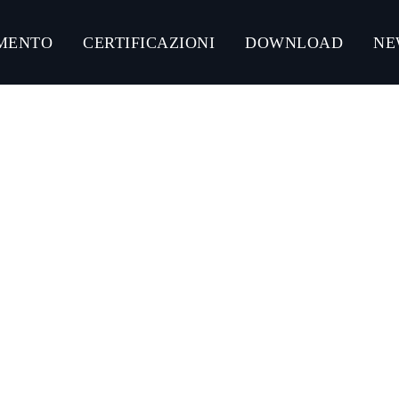
MENTO
CERTIFICAZIONI
DOWNLOAD
NE
NLOAD CATALOGHI PRODOTTI
CONNECT ACCIAIO
CONNECT GUMMY SYSTEM
CONNECT ULTRA-RESISTANT C5-M
CONNECT ZINCO MAGNESIO