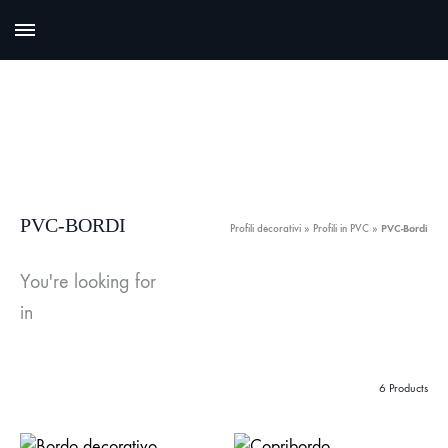
PVC-BORDI
Profili decorativi
»
Profili in PVC
»
PVC-Bordi
You're looking for
in
6 Products