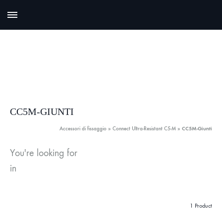
CC5M-GIUNTI
Accessori di fissaggio
»
Connect Ultra-Resistant C5-M
»
CC5M-Giunti
You're looking for
in
1 Product