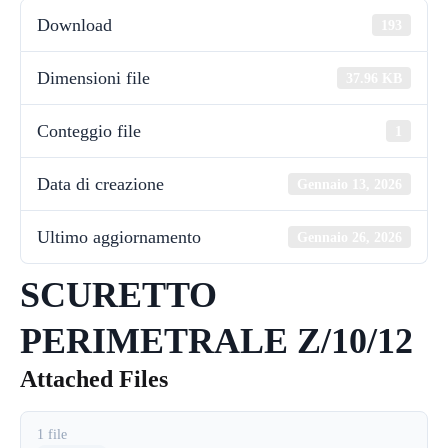
Download
193
Dimensioni file
37.96 KB
Conteggio file
1
Data di creazione
Gennaio 13, 2026
Ultimo aggiornamento
Gennaio 26, 2026
SCURETTO
PERIMETRALE Z/10/12
Attached Files
1 file