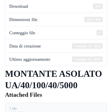
Download
395
Dimensioni file
38.17 KB
Conteggio file
1
Data di creazione
Gennaio 14, 2026
Ultimo aggiornamento
Gennaio 26, 2026
MONTANTE ASOLATO
UA/40/100/40/5000
Attached Files
1 file