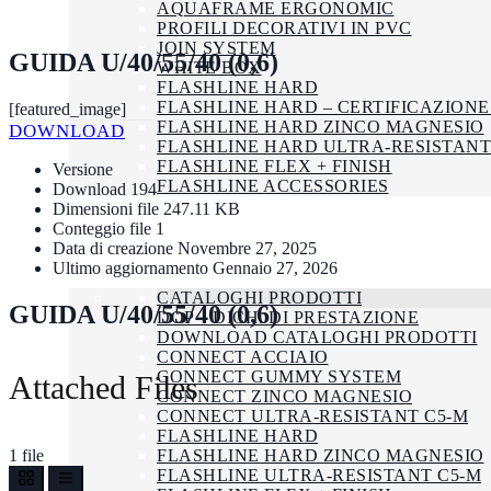
AQUAFRAME ERGONOMIC
PROFILI DECORATIVI IN PVC
JOIN SYSTEM
GUIDA U/40/55/40 (0,6)
WHITE BOX
FLASHLINE HARD
FLASHLINE HARD – CERTIFICAZIONE
[featured_image]
FLASHLINE HARD ZINCO MAGNESIO
DOWNLOAD
FLASHLINE HARD ULTRA-RESISTANT
FLASHLINE FLEX + FINISH
Versione
FLASHLINE ACCESSORIES
Download
194
AZIENDA
Dimensioni file
247.11 KB
Conteggio file
1
SMALTIMENTO
Data di creazione
Novembre 27, 2025
CERTIFICAZIONI
Ultimo aggiornamento
Gennaio 27, 2026
DOWNLOAD
CATALOGHI PRODOTTI
GUIDA U/40/55/40 (0,6)
DOP – DICH. DI PRESTAZIONE
DOWNLOAD CATALOGHI PRODOTTI
CONNECT ACCIAIO
CONNECT GUMMY SYSTEM
Attached Files
CONNECT ZINCO MAGNESIO
CONNECT ULTRA-RESISTANT C5-M
FLASHLINE HARD
1 file
FLASHLINE HARD ZINCO MAGNESIO
FLASHLINE ULTRA-RESISTANT C5-M