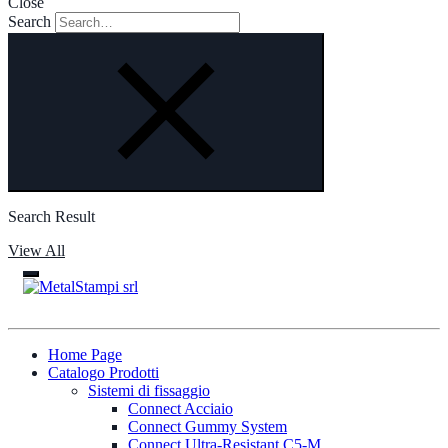
Close
Search
Search Result
View All
Home Page
Catalogo Prodotti
Sistemi di fissaggio
Connect Acciaio
Connect Gummy System
Connect Ultra-Resistant C5-M