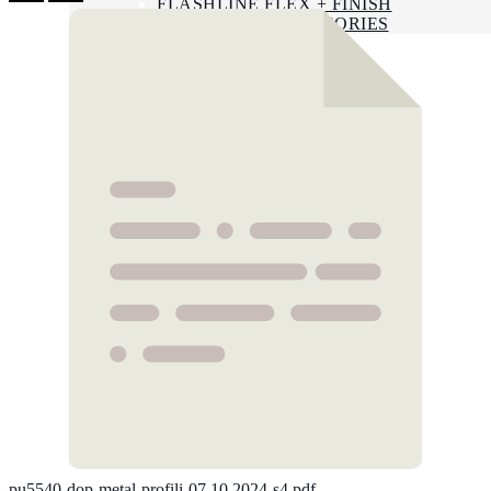
FLASHLINE FLEX + FINISH
FLASHLINE ACCESSORIES
NEWS
LAVORA CON NOI
CONTATTI
ENG
FRA
Search
pu5540-dop-metal-profili-07.10.2024-s4.pdf