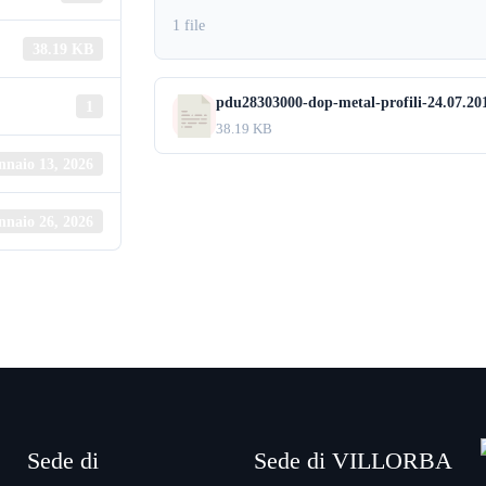
1 file
38.19 KB
pdu28303000-dop-metal-profili-24.07.201
1
38.19 KB
nnaio 13, 2026
nnaio 26, 2026
Sede di
Sede di VILLORBA