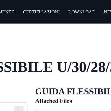
MENTO
CERTIFICAZIONI
DOWNLOAD
NE
NLOAD CATALOGHI PRODOTTI
CONNECT ACCIAIO
CONNECT GUMMY SYSTEM
IBILE U/30/28/
CONNECT ULTRA-RESISTANT C5-M
CONNECT ZINCO MAGNESIO
GUIDA FLESSIBILE
Attached Files
139