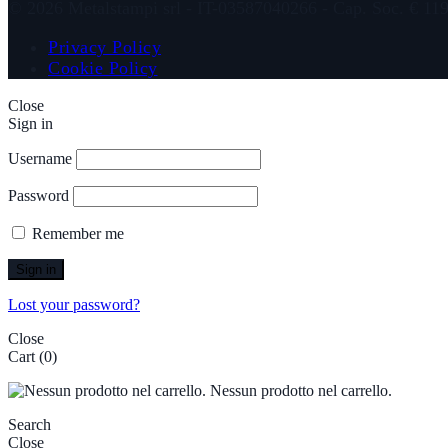
© 2026 Metalstampi srl - IT-03587040266 - Cap. Soc. € 11
Privacy Policy
Cookie Policy
Close
Sign in
Username
Password
Remember me
Sign in
Lost your password?
Close
Cart
(0)
Nessun prodotto nel carrello.
Search
Close