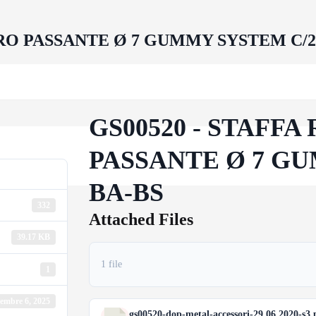
RO PASSANTE Ø 7 GUMMY SYSTEM C/27
 NF
 C5-M
GS00520 - STAFF
PASSANTE Ø 7 GU
BA-BS
332
Attached Files
39.17 KB
1 file
1
embre 6, 2025
gs00520-dop-metal-accessori-29.06.2020-s3.