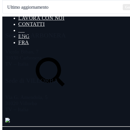
FLASHLINE FLEX + FINISH
FLASHLINE ACCESSORIES
Ultimo aggiornamento
Gen
NEWS
LAVORA CON NOI
CONTATTI
Sede di CARBONERA
ENG
FRA
Vicolo Biban, 7
Search
31030 Carbonera
TV – Italia
Sede di VILLORBA
Via G. Amendola, 5
31020 Villorba
TV – Italia