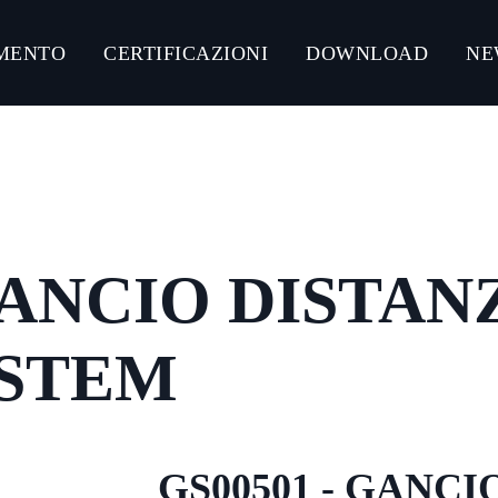
MENTO
CERTIFICAZIONI
DOWNLOAD
NE
NLOAD CATALOGHI PRODOTTI
CONNECT ACCIAIO
CONNECT GUMMY SYSTEM
 GANCIO DISTA
CONNECT ULTRA-RESISTANT C5-M
CONNECT ZINCO MAGNESIO
STEM
GS00501 - GANC