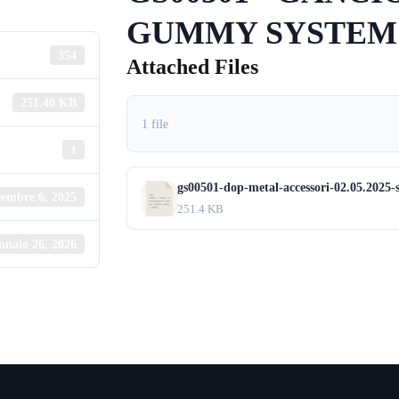
GUMMY SYSTEM
354
Attached Files
251.40 KB
1 file
1
gs00501-dop-metal-accessori-02.05.2025-
embre 6, 2025
251.4 KB
nnaio 26, 2026