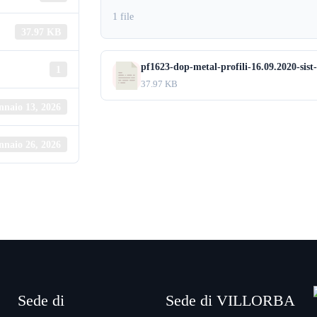
1 file
37.97 KB
pf1623-dop-metal-profili-16.09.2020-sist
1
37.97 KB
nnaio 13, 2026
nnaio 26, 2026
Sede di
Sede di VILLORBA