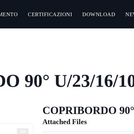
MENTO
CERTIFICAZIONI
DOWNLOAD
NE
NLOAD CATALOGHI PRODOTTI
CONNECT ACCIAIO
CONNECT GUMMY SYSTEM
 90° U/23/16/1
CONNECT ULTRA-RESISTANT C5-M
CONNECT ZINCO MAGNESIO
COPRIBORDO 90° 
Attached Files
209