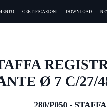
MENTO
CERTIFICAZIONI
DOWNLOAD
NE
NLOAD CATALOGHI PRODOTTI
CONNECT ACCIAIO
CONNECT GUMMY SYSTEM
 STAFFA REGIST
CONNECT ULTRA-RESISTANT C5-M
CONNECT ZINCO MAGNESIO
NTE Ø 7 C/27/4
280/P050 - STAF