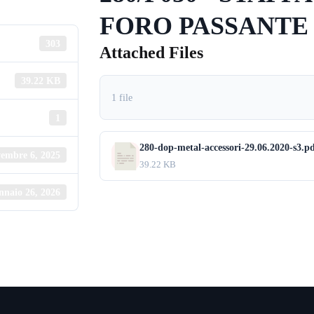
FORO PASSANTE Ø 
303
Attached Files
39.22 KB
1 file
1
280-dop-metal-accessori-29.06.2020-s3.p
embre 6, 2025
39.22 KB
nnaio 26, 2026