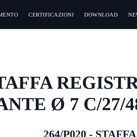
MENTO
CERTIFICAZIONI
DOWNLOAD
NE
NLOAD CATALOGHI PRODOTTI
CONNECT ACCIAIO
CONNECT GUMMY SYSTEM
 STAFFA REGIST
CONNECT ULTRA-RESISTANT C5-M
CONNECT ZINCO MAGNESIO
NTE Ø 7 C/27/4
264/P020 - STAF