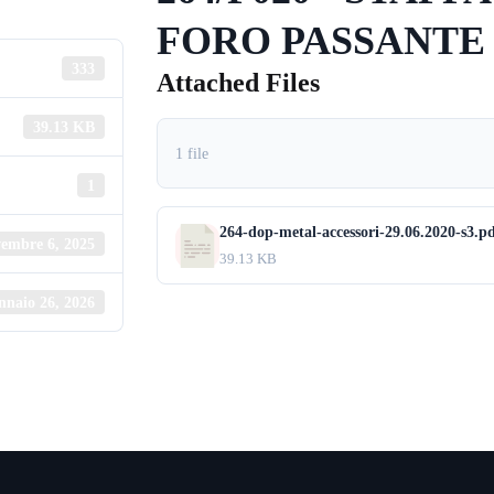
FORO PASSANTE Ø 
333
Attached Files
39.13 KB
1 file
1
264-dop-metal-accessori-29.06.2020-s3.p
embre 6, 2025
39.13 KB
nnaio 26, 2026