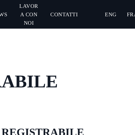
LAVOR
WS
A CON
CONTATTI
ENG
FR
NOI
RABILE
FA REGISTRABILE