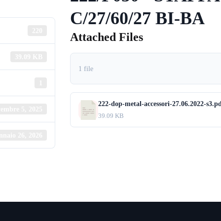
C/27/60/27 BI-BA
220
Attached Files
39.09 KB
1 file
1
222-dop-metal-accessori-27.06.2022-s3.p
embre 5, 2025
39.09 KB
nnaio 26, 2026