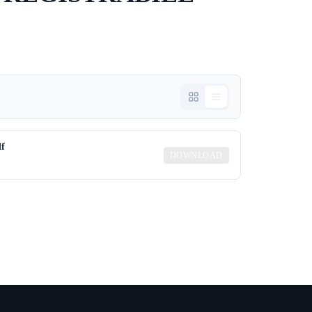
df
DOWNLOAD