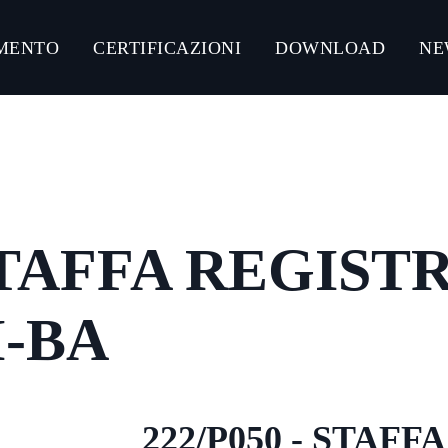
MENTO
CERTIFICAZIONI
DOWNLOAD
NE
NLOAD CATALOGHI PRODOTTI
CONNECT ACCIAIO
CONNECT GUMMY SYSTEM
 STAFFA REGIST
CONNECT ULTRA-RESISTANT C5-M
CONNECT ZINCO MAGNESIO
I-BA
222/P050 - STAF