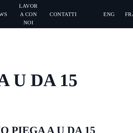
LAVOR
WS
A CON
CONTATTI
ENG
FR
NOI
A U DA 15
NO PIEGA A U DA 15