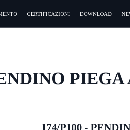
MENTO
CERTIFICAZIONI
DOWNLOAD
NE
NLOAD CATALOGHI PRODOTTI
CONNECT ACCIAIO
CONNECT GUMMY SYSTEM
PENDINO PIEGA 
CONNECT ULTRA-RESISTANT C5-M
CONNECT ZINCO MAGNESIO
174/P100 - PENDI