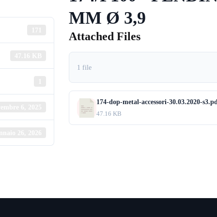
MM Ø 3,9
171
Attached Files
47.16 KB
1 file
1
174-dop-metal-accessori-30.03.2020-s3.p
embre 6, 2025
47.16 KB
nnaio 26, 2026