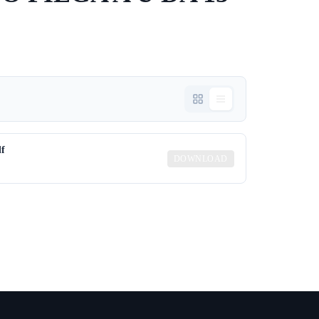
df
DOWNLOAD