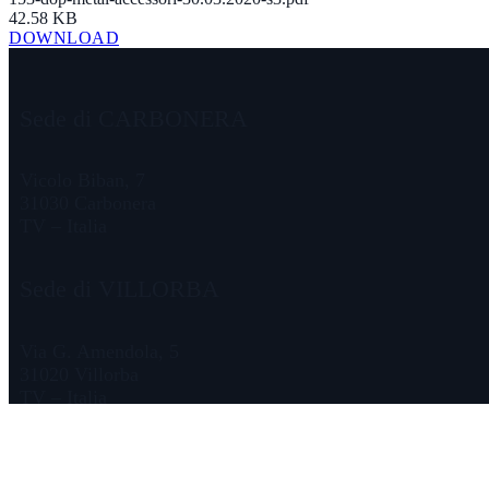
42.58 KB
DOWNLOAD
Sede di CARBONERA
Vicolo Biban, 7
31030 Carbonera
TV – Italia
Sede di VILLORBA
Via G. Amendola, 5
31020 Villorba
TV – Italia
© 2026 Metalstampi srl - IT-03587040266 - Cap. Soc. € 11