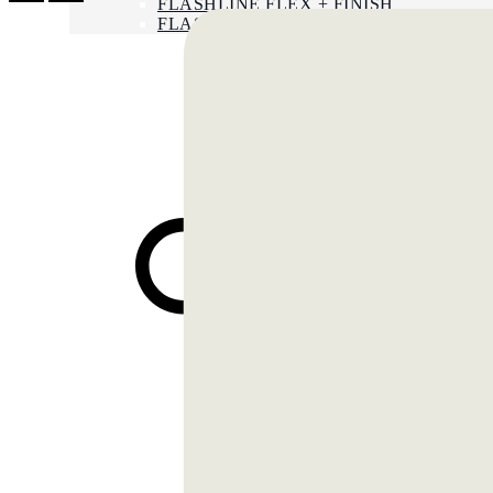
FLASHLINE FLEX + FINISH
FLASHLINE ACCESSORIES
NEWS
LAVORA CON NOI
CONTATTI
ENG
FRA
Search