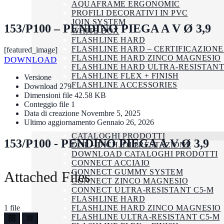
AQUAFRAME ERGONOMIC
PROFILI DECORATIVI IN PVC
JOIN SYSTEM
153/P100 – PENDINO PIEGA A V Ø 3,9
WHITE BOX
FLASHLINE HARD
FLASHLINE HARD – CERTIFICAZIONE
[featured_image]
FLASHLINE HARD ZINCO MAGNESIO
DOWNLOAD
FLASHLINE HARD ULTRA-RESISTANT
FLASHLINE FLEX + FINISH
Versione
FLASHLINE ACCESSORIES
Download
279
AZIENDA
Dimensioni file
42.58 KB
Conteggio file
1
SMALTIMENTO
Data di creazione
Novembre 5, 2025
CERTIFICAZIONI
Ultimo aggiornamento
Gennaio 26, 2026
DOWNLOAD
CATALOGHI PRODOTTI
153/P100 - PENDINO PIEGA A V Ø 3,9
DOP – DICH. DI PRESTAZIONE
DOWNLOAD CATALOGHI PRODOTTI
CONNECT ACCIAIO
CONNECT GUMMY SYSTEM
Attached Files
CONNECT ZINCO MAGNESIO
CONNECT ULTRA-RESISTANT C5-M
FLASHLINE HARD
1 file
FLASHLINE HARD ZINCO MAGNESIO
FLASHLINE ULTRA-RESISTANT C5-M