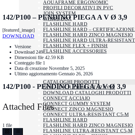
AQUAFRAME ERGONOMIC
PROFILI DECORATIVI IN PVC
JOIN SYSTEM
142/P100 – PENDINO PIEGA A V Ø 3,9
WHITE BOX
FLASHLINE HARD
FLASHLINE HARD – CERTIFICAZIONE
[featured_image]
FLASHLINE HARD ZINCO MAGNESIO
DOWNLOAD
FLASHLINE HARD ULTRA-RESISTANT
FLASHLINE FLEX + FINISH
Versione
FLASHLINE ACCESSORIES
Download
249
AZIENDA
Dimensioni file
42.59 KB
Conteggio file
1
SMALTIMENTO
Data di creazione
Novembre 5, 2025
CERTIFICAZIONI
Ultimo aggiornamento
Gennaio 26, 2026
DOWNLOAD
CATALOGHI PRODOTTI
142/P100 - PENDINO PIEGA A V Ø 3,9
DOP – DICH. DI PRESTAZIONE
DOWNLOAD CATALOGHI PRODOTTI
CONNECT ACCIAIO
CONNECT GUMMY SYSTEM
Attached Files
CONNECT ZINCO MAGNESIO
CONNECT ULTRA-RESISTANT C5-M
FLASHLINE HARD
1 file
FLASHLINE HARD ZINCO MAGNESIO
FLASHLINE ULTRA-RESISTANT C5-M