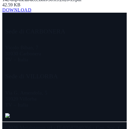
42.59 KB
DOWNLOAD
Sede di CARBONERA
Vicolo Biban, 7
31030 Carbonera
TV – Italia
Sede di VILLORBA
Via G. Amendola, 5
31020 Villorba
TV – Italia
© 2026 Metalstampi srl - IT-03587040266 - Cap. Soc. €