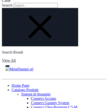
Close
Search
Search Result
View All
Home Page
Catalogo Prodotti
Sistemi di fissaggio
Connect Acciaio
Connect Gummy System
Connect Ultra-Resistant C5-M