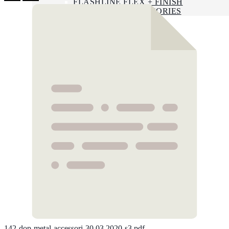
FLASHLINE FLEX + FINISH
FLASHLINE ACCESSORIES
NEWS
LAVORA CON NOI
CONTATTI
ENG
FRA
Search
142-dop-metal-accessori-30.03.2020-s3.pdf