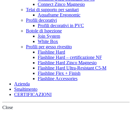
Connect Zinco Magnesio
Telai di supporto per sanitari
Aquaframe Ergonomic
Profili decorativi
Profili decorativi in PVC
Botole di Ispezione
Join System
White Box
Profili per gesso rivestito
Flashline Hard
Flashline Hard – certificazione NF
Flashline Hard Zinco Magnesio
Flashline Hard Ultra-Resistant C5-M
Flashline Flex + Finish
Flashline Accessories
Azienda
Smaltimento
CERTIFICAZIONI
Close