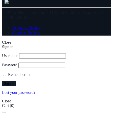
© 2026 Metalstampi srl - IT-03587040266 - Cap. Soc. €
119.000,00 IV
Privacy Policy
Cookie Policy
Close
Sign in
Username
Password
Remember me
Sign in
Lost your password?
Close
Cart
(0)