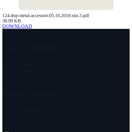
124-dop-metal-accessori-05.10.2018-sist-3.pdf
38.99 KB
DOWNLOAD
Sede di CARBONERA
Vicolo Biban, 7
31030 Carbonera
TV – Italia
Sede di VILLORBA
Via G. Amendola, 5
31020 Villorba
TV – Italia