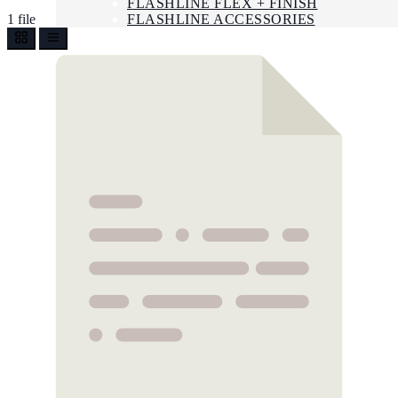
FLASHLINE FLEX + FINISH
1 file
FLASHLINE ACCESSORIES
NEWS
LAVORA CON NOI
CONTATTI
ENG
FRA
Search