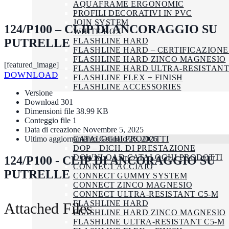
AQUAFRAME ERGONOMIC
PROFILI DECORATIVI IN PVC
JOIN SYSTEM
124/P100 – CLIP DI ANCORAGGIO SU
WHITE BOX
PUTRELLE
FLASHLINE HARD
FLASHLINE HARD – CERTIFICAZIONE
FLASHLINE HARD ZINCO MAGNESIO
[featured_image]
FLASHLINE HARD ULTRA-RESISTANT
DOWNLOAD
FLASHLINE FLEX + FINISH
FLASHLINE ACCESSORIES
Versione
AZIENDA
Download
301
SMALTIMENTO
Dimensioni file
38.99 KB
CERTIFICAZIONI
Conteggio file
1
DOWNLOAD
Data di creazione
Novembre 5, 2025
Ultimo aggiornamento
Gennaio 26, 2026
CATALOGHI PRODOTTI
DOP – DICH. DI PRESTAZIONE
DOWNLOAD CATALOGHI PRODOTTI
124/P100 - CLIP DI ANCORAGGIO SU
CONNECT ACCIAIO
PUTRELLE
CONNECT GUMMY SYSTEM
CONNECT ZINCO MAGNESIO
CONNECT ULTRA-RESISTANT C5-M
FLASHLINE HARD
Attached Files
FLASHLINE HARD ZINCO MAGNESIO
FLASHLINE ULTRA-RESISTANT C5-M