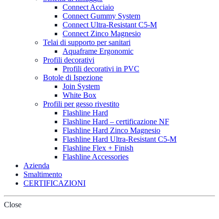
Connect Acciaio
Connect Gummy System
Connect Ultra-Resistant C5-M
Connect Zinco Magnesio
Telai di supporto per sanitari
Aquaframe Ergonomic
Profili decorativi
Profili decorativi in PVC
Botole di Ispezione
Join System
White Box
Profili per gesso rivestito
Flashline Hard
Flashline Hard – certificazione NF
Flashline Hard Zinco Magnesio
Flashline Hard Ultra-Resistant C5-M
Flashline Flex + Finish
Flashline Accessories
Azienda
Smaltimento
CERTIFICAZIONI
Close